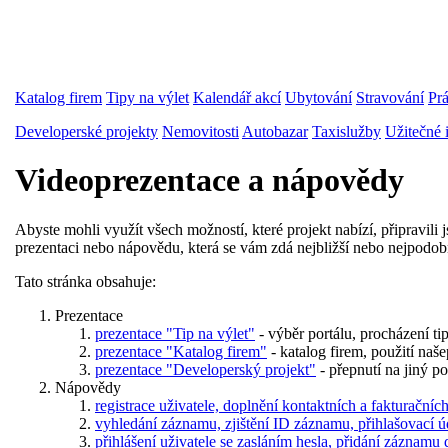
Katalog firem
Tipy na výlet
Kalendář akcí
Ubytování
Stravování
Pr
Developerské projekty
Nemovitosti
Autobazar
Taxislužby
Užitečné 
Videoprezentace a nápovědy
Abyste mohli využít všech možností, které projekt nabízí, připravil
prezentaci nebo nápovědu, která se vám zdá nejbližší nebo nejpodob
Tato stránka obsahuje:
Prezentace
prezentace "Tip na výlet"
- výběr portálu, procházení tip
prezentace "Katalog firem"
- katalog firem, použití naš
prezentace "Developerský projekt"
- přepnutí na jiný po
Nápovědy
registrace uživatele, doplnění kontaktních a fakturačníc
vyhledání záznamu, zjištění ID záznamu, přihlašovací úd
přihlášení uživatele se zasláním hesla, přidání záznamu