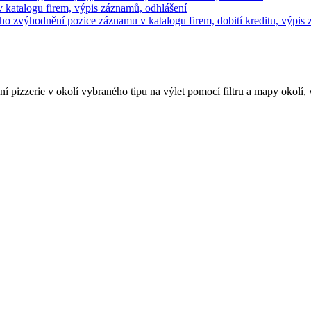
 v katalogu firem, výpis záznamů, odhlášení
ného zvýhodnění pozice záznamu v katalogu firem, dobití kreditu, výpis
ní pizzerie v okolí vybraného tipu na výlet pomocí filtru a mapy okolí,