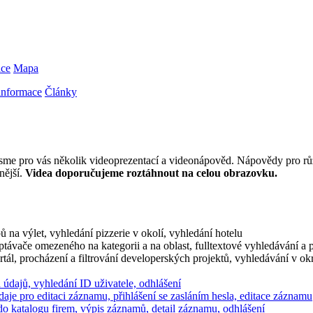
áce
Mapa
informace
Články
i jsme pro vás několik videoprezentací a videonápověd. Nápovědy pro rů
nější.
Videa doporučujeme roztáhnout na celou obrazovku.
ů na výlet, vyhledání pizzerie v okolí, vyhledání hotelu
eptávače omezeného na kategorii a na oblast, fulltextové vyhledávání a 
rtál, procházení a filtrování developerských projektů, vyhledávání v ok
h údajů, vyhledání ID uživatele, odhlášení
aje pro editaci záznamu, přihlášení se zasláním hesla, editace záznamu
 do katalogu firem, výpis záznamů, detail záznamu, odhlášení